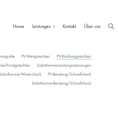
Home
Leistungen
Kontakt
Über uns
rmografie
PV-Wertgutachten
PV-Rückbaugutachten
mie-Privatgutachten
Solarthermie-Leistungsmessungen
Solarthermie-Wintercheck
PV-Beratung/Schnellcheck
Solarthermie-Beratung/Schnellcheck