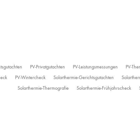
tsgutachten
PV-Privatgutachten
PV-Leistungsmessungen
PV-The
heck
PV-Wintercheck
Solarthermie-Gerichtsgutachten
Solarther
Solarthermie-Thermografie
Solarthermie-Frühjahrscheck