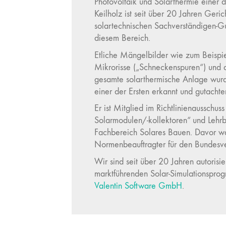
Photovoltaik und Solarthermie einer de
Keilholz ist seit über 20 Jahren Geri
solartechnischen Sachverständigen-Gu
diesem Bereich.
Etliche Mängelbilder wie zum Beispi
Mikrorisse („Schneckenspuren“) und d
gesamte solarthermische Anlage wurd
einer der Ersten erkannt und gutachter
Er ist Mitglied im Richtlinienausschu
Solarmodulen/-kollektoren“ und Lehr
Fachbereich Solares Bauen. Davor war
Normenbeauftragter für den Bundesve
Wir sind seit über 20 Jahren autorisi
marktführenden Solar-Simulationsp
Valentin Software GmbH
.
Unsere Referenzenliste können Sie g