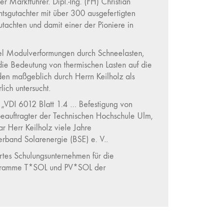
r Marktführer. Dipl.-Ing. (FH) Christian
chtsgutachter mit über 300 ausgefertigten
tachten und damit einer der Pioniere in
el Modulverformungen durch Schneelasten,
ie Bedeutung von thermischen Lasten auf die
en maßgeblich durch Herrn Keilholz als
lich untersucht.
ss „VDI 6012 Blatt 1.4 … Befestigung von
beauftragter der Technischen Hochschule Ulm,
 Herr Keilholz viele Jahre
rband Solarenergie (BSE) e. V..
ertes Schulungsunternehmen für die
rogramme T*SOL und PV*SOL der
ern
hier
einsehen.