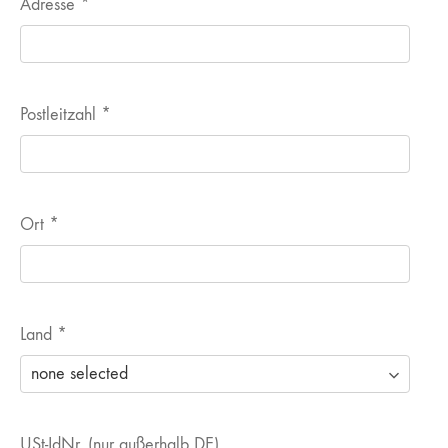
Adresse
*
Postleitzahl
*
Ort
*
Land
*
USt-IdNr. (nur außerhalb DE)