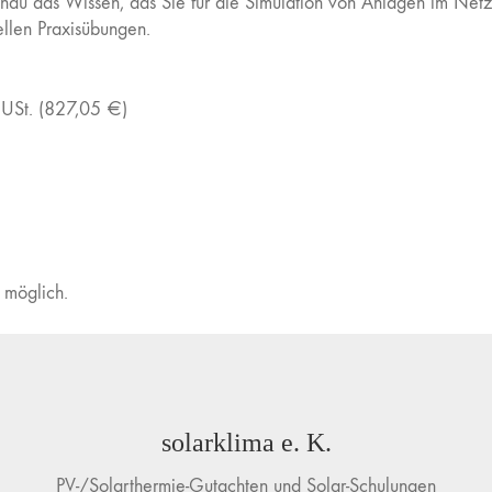
enau das Wissen, das Sie für die Simulation von Anlagen im Net
ellen Praxisübungen.
 USt. (827,05 €)
 möglich.
solarklima e. K.
PV-/Solarthermie-Gutachten und Solar-Schulungen