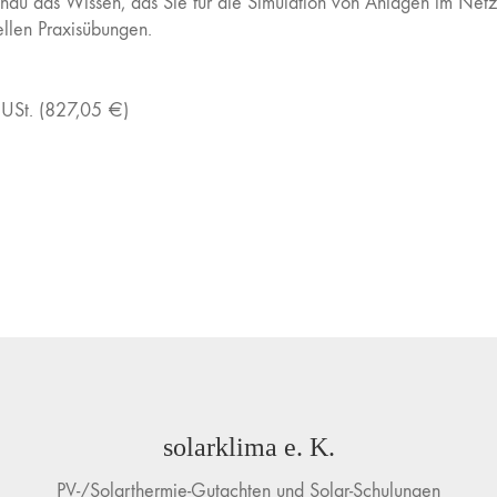
enau das Wissen, das Sie für die Simulation von Anlagen im Net
ellen Praxisübungen.
 USt. (827,05 €)
solarklima e. K.
PV-/Solarthermie-Gutachten und Solar-Schulungen